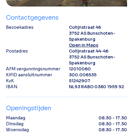
Contactgegevens
Bezoekadres
Colijnstraat 46
3752 AS Bunschoten-
Spakenburg
Open in Maps
Postadres
Colijnstraat 44-46
3752 AS Bunschoten-
Spakenburg
AFM vergunningsnummer
12010060
KiFiD aansluitnummer
300.006535
KvK
51242907
IBAN
NL93 RABO 0380 1959 92
Openingstijden
Maandag
08.30 - 17.30
Dinsdag
08.30 - 17.30
Woensdag
08.30 - 17.30