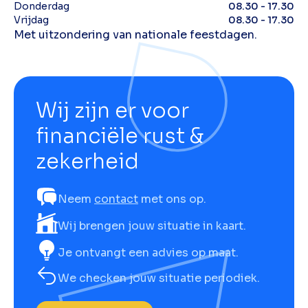
Donderdag
08.30 - 17.30
Vrijdag
08.30 - 17.30
Met uitzondering van nationale feestdagen.
Wij zijn er voor
financiële rust &
zekerheid
Neem
contact
met ons op.
Wij brengen jouw situatie in kaart.
Je ontvangt een advies op maat.
We checken jouw situatie periodiek.