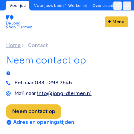
Voor jou
Voor jouw bedrijf
Werken bij
Over Licent
Menu
Home
Contact
Neem contact op
Bel naar
033 - 298 2646
Mail naar
info@jong-diermen.nl
Neem contact op
Adres en openingstijden