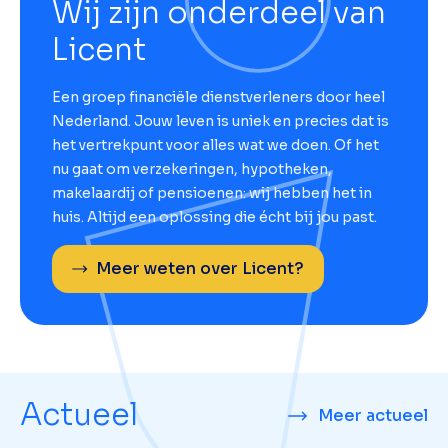
Wij zijn onderdeel van
Licent
Een groep financiële dienstverleners door heel
Nederland. Jouw leven is uniek en precies dat is
het vertrekpunt voor alles wat we doen. Of het
nu gaat om verzekeringen, hypotheken,
makelaardij of pensioenen: wij hebben het in
huis. Altijd een oplossing die écht bij jou past.
Meer weten over Licent?
Actueel
Meer actueel