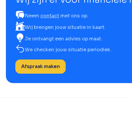
Neem
contact
met ons op.
Wij brengen jouw situatie in kaart.
Je ontvangt een advies op maat.
We checken jouw situatie periodiek.
Afspraak maken