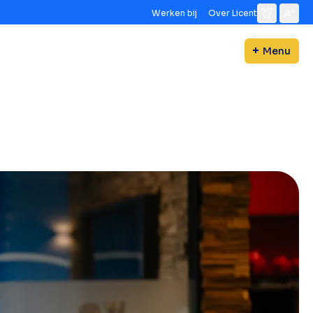
Werken bij
Over Licent
Menu