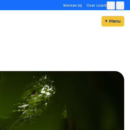
Werken bij
Over Licent
Menu