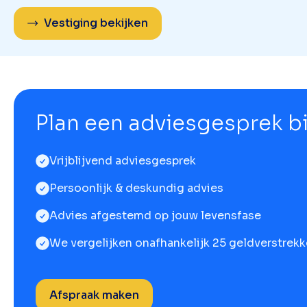
Vestiging bekijken
Plan een adviesgesprek bij
Vrijblijvend adviesgesprek
Persoonlijk & deskundig advies
Advies afgestemd op jouw levensfase
We vergelijken onafhankelijk 25 geldverstrekk
Afspraak maken