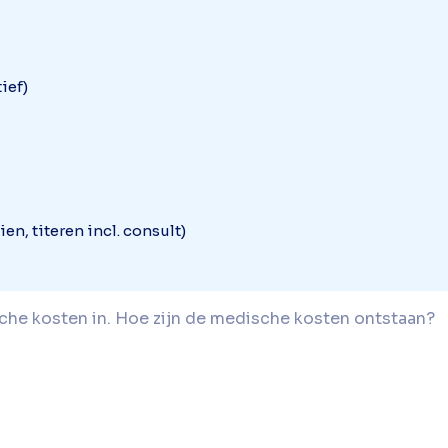
ief)
n, titeren incl. consult)