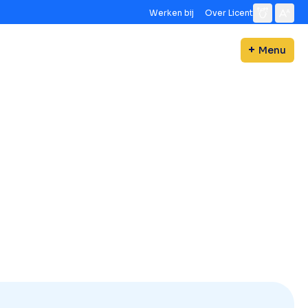
Werken bij
Over Licent
Menu