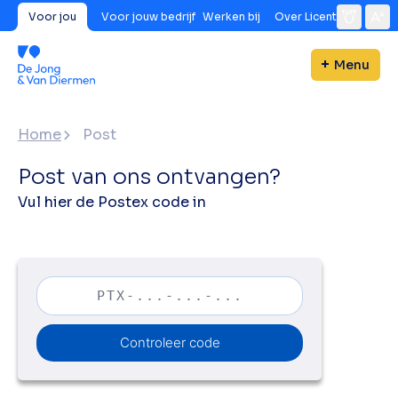
Voor jou
Voor jouw bedrijf
Werken bij
Over Licent
Menu
Home
Post
Post van ons ontvangen?
Vul hier de Postex code in
Controleer code