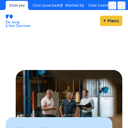
Voor jou
Voor jouw bedrijf
Werken bij
Over Licent
Menu