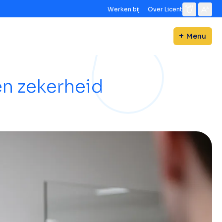
Werken bij
Over Licent
Menu
en zekerheid