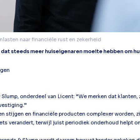
lasten naar financiële rust en zekerheid
 dat steeds meer huiseigenaren moeite hebben om hu
ragen
 & Slump, onderdeel van Licent: “We merken dat klanten
vestiging.”
ten stijgen en financiële producten complexer worden, zi
iets verandert, terwijl juist periodiek onderhoud helpt o