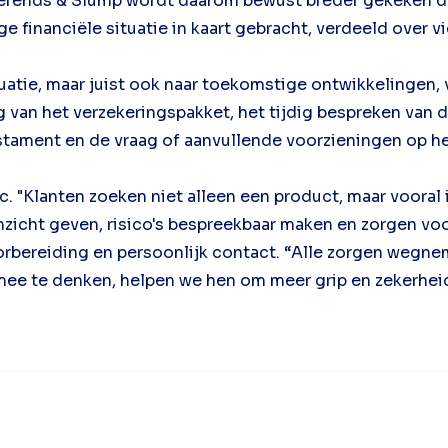
 Berends & Slump wordt daarom bewust breder gekeken da
financiële situatie in kaart gebracht, verdeeld over v
tuatie, maar juist ook naar toekomstige ontwikkelingen,
g van het verzekeringspakket, het tijdig bespreken van
stament en de vraag of aanvullende voorzieningen op h
Eric. "Klanten zoeken niet alleen een product, maar voor
nzicht geven, risico's bespreekbaar maken en zorgen voo
voorbereiding en persoonlijk contact. “Alle zorgen wegn
mee te denken, helpen we hen om meer grip en zekerheid