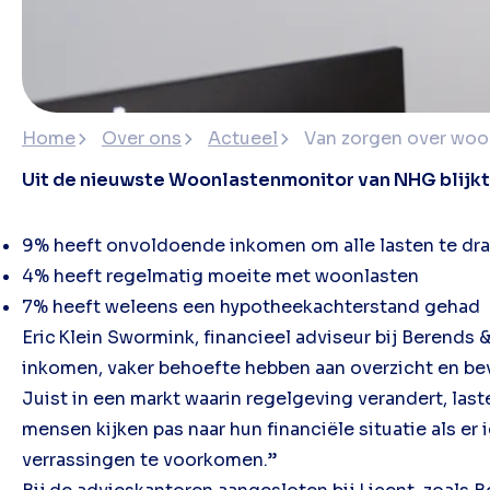
Home
Over ons
Actueel
Van zorgen over woon
Uit de nieuwste Woonlastenmonitor van NHG blijkt
9% heeft onvoldoende inkomen om alle lasten te d
4% heeft regelmatig moeite met woonlasten
7% heeft weleens een hypotheekachterstand gehad
Eric Klein Swormink, financieel adviseur bij Berends
inkomen, vaker behoefte hebben aan overzicht en be
Juist in een markt waarin regelgeving verandert, las
mensen kijken pas naar hun financiële situatie als er 
verrassingen te voorkomen.”