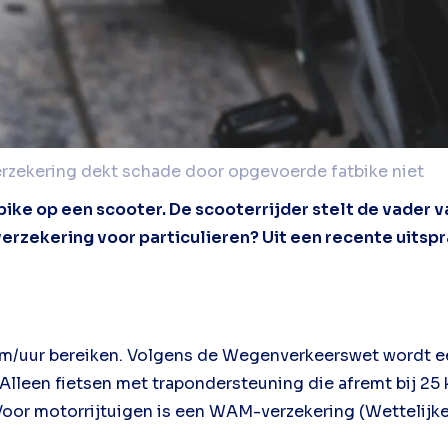
rzekering dekt schade door opgevoerde fatbike niet
bike op een scooter. De scooterrijder stelt de vader 
zekering voor particulieren? Uit een recente uitspra
5 km/uur bereiken. Volgens de Wegenverkeerswet wordt 
lleen fietsen met trapondersteuning die afremt bij 25 k
. Voor motorrijtuigen is een WAM-verzekering (Wettelijk