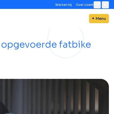
Werken bij
Over Licent
Menu
 opgevoerde fatbike